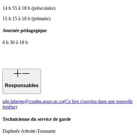
14 h 55 à 18 h (préscolaire)
15 h 15 à 18 h (primaire)
Journée pédagogique
6 h 30 à 18 h
Responsables
sdg.laberge@cssdgs.gouv.qc.ca
(Ce lien s'ouvrira dans une nouvelle
fenêtre)
Technicienne du service de garde
Daphnée Arboite-Toussaint