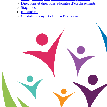
Directions et directions adjointes d’établissements
Stagiaires
Retraité·e·s
Candidat·e·s ayant étudié à l’extérieur