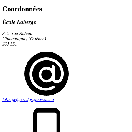
Coordonnées
École Laberge
315, rue Rideau,
Châteauguay (Québec)
J6J 1S1
laberge@cssdgs.gouv.qc.ca