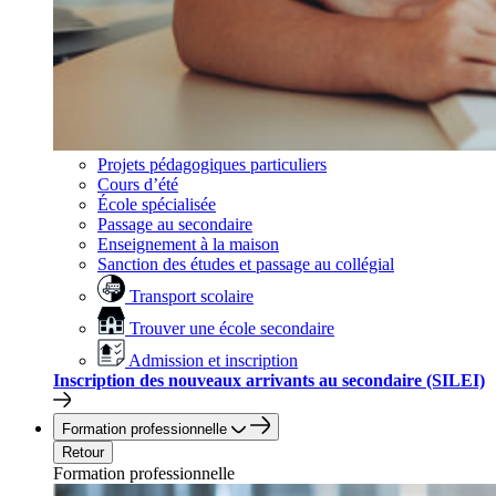
Projets pédagogiques particuliers
Cours d’été
École spécialisée
Passage au secondaire
Enseignement à la maison
Sanction des études et passage au collégial
Transport scolaire
Trouver une école secondaire
Admission et inscription
Inscription des nouveaux arrivants au secondaire (SILEI)
Formation professionnelle
Retour
Formation professionnelle