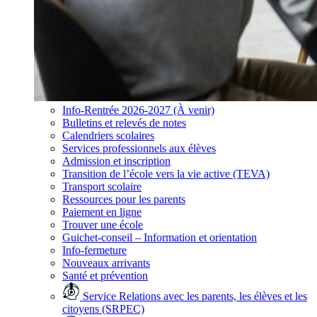
Info-Rentrée 2026-2027 (À venir)
Bulletins et relevés de notes
Calendriers scolaires
Services professionnels aux élèves
Admission et inscription
Transition de l’école vers la vie active (TEVA)
Transport scolaire
Ressources pour les parents
Paiement en ligne
Trouver une école
Guichet-conseil – Information et orientation
Info-fermeture
Nouveaux arrivants
Santé et prévention
Service Relations avec les parents, les élèves et les
citoyens (SRPEC)