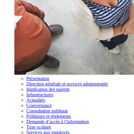
Présentation
Direction générale et services administratifs
Implication des parents
Infrastructures
Actualités
Gouvernance
Consultation publique
Politiques et règlements
Demande d’accès à l’information
Taxe scolaire
Services aux employés