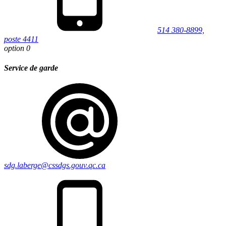
514 380-8899,
poste 4411
option 0
Service de garde
sdg.laberge@cssdgs.gouv.qc.ca