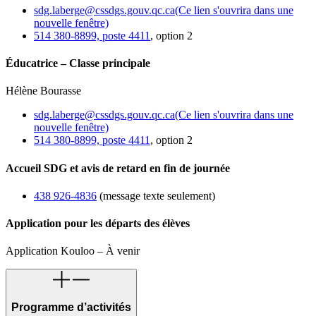
sdg.laberge@cssdgs.gouv.qc.ca
(Ce lien s'ouvrira dans une
nouvelle fenêtre)
514 380-8899, poste 4411
, option 2
Éducatrice – Classe principale
Hélène Bourasse
sdg.laberge@cssdgs.gouv.qc.ca
(Ce lien s'ouvrira dans une
nouvelle fenêtre)
514 380-8899, poste 4411
, option 2
Accueil SDG et avis de retard en fin de journée
438 926-4836
(message texte seulement)
Application pour les départs des élèves
Application Kouloo – À venir
Programme d’activités